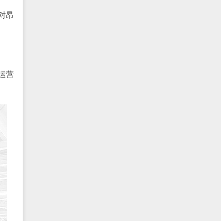
对昂
运营