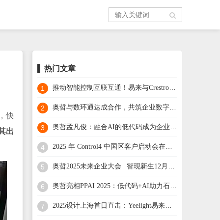
热门文章
推动智能控制互联互通！易来与Crestron快思聪达成战略合作
1
奥哲与数环通达成合作，共筑企业数字化一站式转型新生态
2
，快
奥哲孟凡俊：融合AI的低代码成为企业数智化核心引擎
3
其出
2025 年 Control4 中国区客户启动会在杭州成功举办，开启高端智能家居新征程
4
奥哲2025未来企业大会 | 智现新生12月5日开启！
5
奥哲亮相PPAI 2025：低代码+AI助力石油石化数智化发展
6
2025设计上海首日直击：Yeelight易来与Control4联袂演绎“智绘无界”未来家居
7