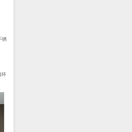
不锈
。
循环