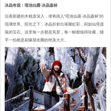
冰晶奇观：瑶池仙露
·冰晶森林
沿着新建的木栈道深入，便将踏入“瑶池仙露·冰晶森林”的
琉璃世界。阳光之下，冰晶折射出璀璨虹彩，宛如仙境遗
落的宝石。这里每一步都是风景，每一帧都值得珍藏，随
手一拍都是刷爆朋友圈的绝美大片。