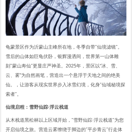
龟蒙景区作为沂蒙山主峰所在地，冬季自带"仙境滤镜"。
雪后的山体如巨龟伏卧，银辉漫洒间，世界第一山体雕
刻"蒙山寿仙"更显庄严神圣。2025年，景区以“冰、雪、
云、雾”为自然画笔，营造出一个悬浮于天地之间的绝美
仙。，让游客从现实世界步入冰雪幻境，化身"仙域秘境探
索者"。
仙境启程：雪野仙踪
·浮云栈道
从木栈道黑松林以上区域开始，"雪野仙踪·浮云栈道"为您
开启仙境之旅。营造云雾缭绕于脚边的"平步青云"行走体