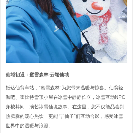
仙域初遇：蜜雪森林
·云端仙域
抵达仙翁车站，"蜜雪森林"为您带来温暖与惊喜。仙翁轻
咖吧、霍比特雪顶小屋在冰雪中静静伫立，冰雪互动NPC
穿梭其间，演艺冰雪仙境故事。在这里，您不仅能品尝到
热腾腾的暖心热饮，更能与"仙子"们互动合影，感受冰雪
世界中的温暖与浪漫。