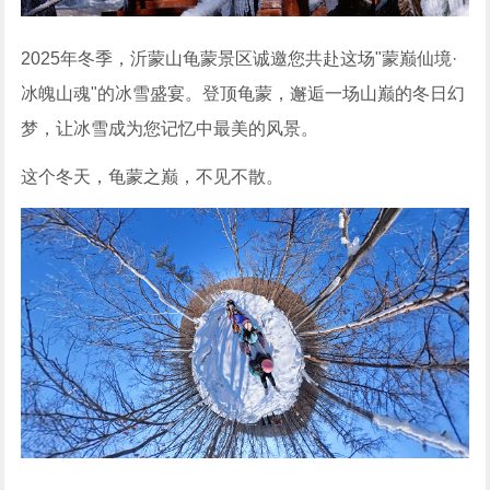
2025年冬季，沂蒙山龟蒙景区诚邀您共赴这场"蒙巅仙境·
冰魄山魂"的冰雪盛宴。登顶龟蒙，邂逅一场山巅的冬日幻
梦，让冰雪成为您记忆中最美的风景。
这个冬天，龟蒙之巅，不见不散。